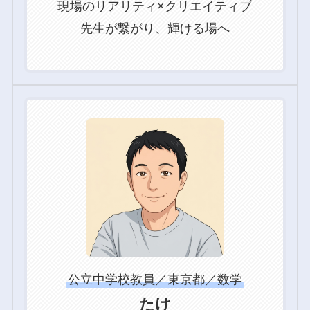
現場のリアリティ×クリエイティブ
先生が繋がり、輝ける場へ
グ
ル
ー
プ
リ
ン
ク
公立中学校教員／東京都／数学
たけ