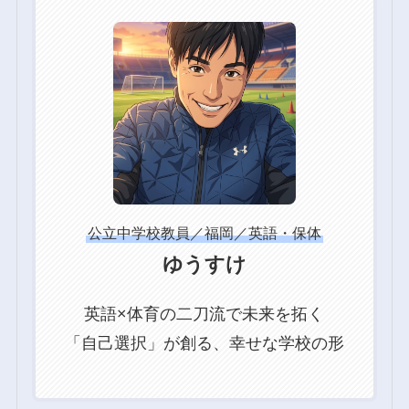
グ
ル
ー
プ
リ
ン
ク
公立中学校教員／福岡／英語・保体
ゆうすけ
英語×体育の二刀流で未来を拓く
「自己選択」が創る、幸せな学校の形