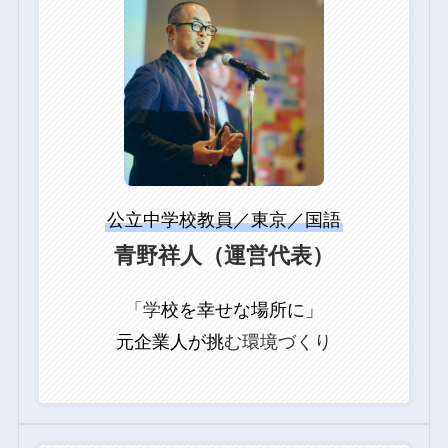
ル
ー
プ
リ
ン
ク
公立中学校教員／東京／国語
青野祥人
（運営代表）
「学
校を幸せな場所に」
元企業人が挑
む環境づくり