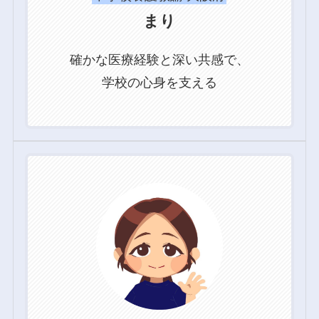
まり
確かな医療経験と深い共感で、
学校の心身を支える
グ
ル
ー
プ
リ
ン
ク