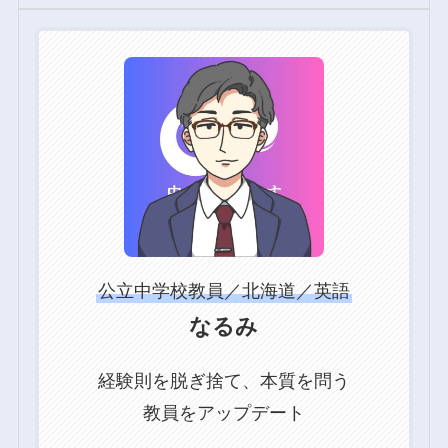
グ
ル
ー
プ
リ
ン
ク
公立中学校教員／北海道／英語
なるみ
経験則を脱ぎ捨て、本質を問う
教員をアップデート