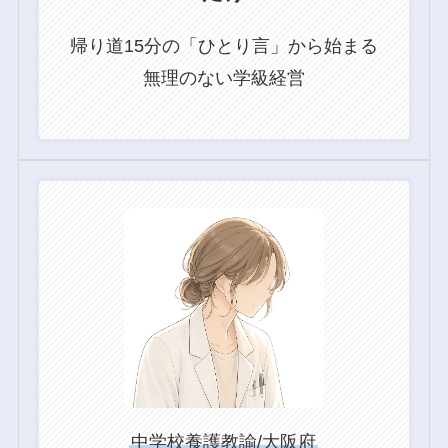
帰り道15分の「ひとり言」から始まる
無理のない学級経営
グ
ル
ー
プ
リ
ン
ク
中学校養護教諭/大阪府