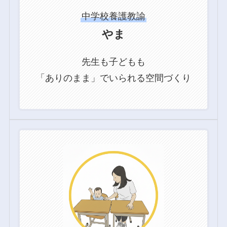
中学校養護教諭
やま
先生も子どもも
「ありのまま」でいられる空間づくり
グ
ル
ー
プ
リ
ン