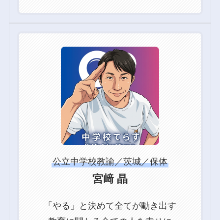
グ
ル
ー
プ
リ
ン
ク
公立中学校教諭／茨城／保体
宮﨑 晶
「やる」と決めて全てが動き出す