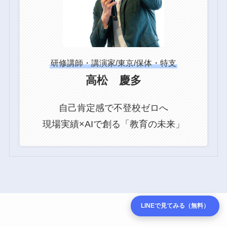
研修講師・講演家/東京/保体・特支
高松 慶多
自己肯定感で不登校ゼロへ
現場実績×AIで創る「教育の未来」
LINEで見てみる（無料）