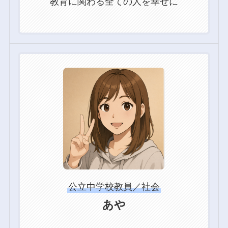
教育に関わる全ての人を幸せに
グ
ル
ー
プ
リ
ン
ク
公立中学校教員／社会
あや