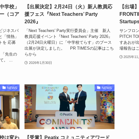
中学校」
【出展決定】2月24日（火）新人教員応
【出場
ー（コア
援フェス『Next Teachers’ Party
FRONTI
2026』
Startup
ビジネスパ
「Next Teachers' Party実行委員会」主催 新人
サンフロン
と「情熱」
教員応援イベント『Next Teachers' Party 2026』
PITCH TO
トを 応募
（2月24日火曜日）に「中学校てらす」のブース
すあおが
出展が決定しました。 PR TIMESの記事はこち
場報告はこ
zy89 「先生の
らから
2025年1
 ...
2026年1月30日
NEWS
NEWS
校は変わ
【受賞】Peatix コミュニティアワード