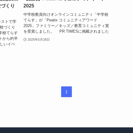
校づくり
2025
中学校教員向けオンラインコミュニティ「中学校
てらす」が「Peatix コミュニティアワード
ーストで学
2025」ファミリー／キッズ／教育コミュニティ賞
学校づくり
を受賞しました。 PR TIMESに掲載されました
学校てらす
トから約半
2025年5月28日
しいイベ
1