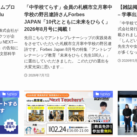
コムプロ
「中学校てらす」会員の札幌市立月寒中
【雑誌掲
u
学校の野呂遼詩さんForbes
– 学事
JAPAN「10代とともに未来をひらく」
「中学校
2026年8月号に掲載！
式会社発行
株式会社が
載されまし
クツが企
先日こちらでアントレプレナーシップの実践発表
「しんどい
 NEXT―
をさせていただいた札幌市立月寒中学校の野呂遼
先生方や
」の告知に
詩です。Forbes Japan 8月号の特集「アントレプ
が多くなっ
、文部科学
レナーシップ教育『未来をひらく先生100人』」
に選出していただきました。 このたびの選出を
2026年5
大変光栄に思います...
2026年7月7日
NEWS
NEWS