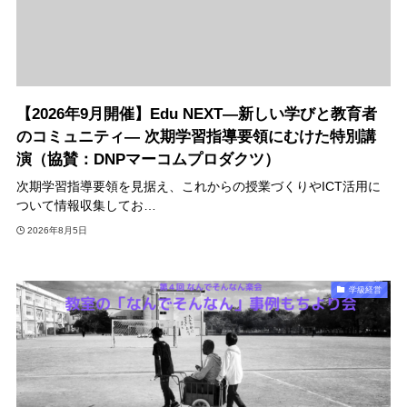
【2026年9月開催】Edu NEXT―新しい学びと教育者
のコミュニティ― 次期学習指導要領にむけた特別講
演（協賛：DNPマーコムプロダクツ）
次期学習指導要領を見据え、これからの授業づくりやICT活用に
ついて情報収集してお…
2026年8月5日
学級経営